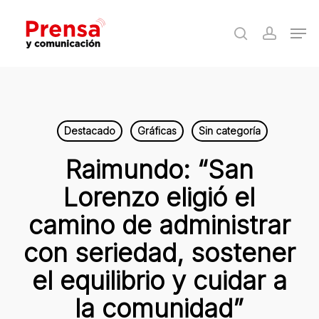
Skip
Men
to
search
accoun
Close
main
Menu
content
Destacado
Gráficas
Sin categoría
Raimundo: “San
Lorenzo eligió el
camino de administrar
con seriedad, sostener
el equilibrio y cuidar a
la comunidad”