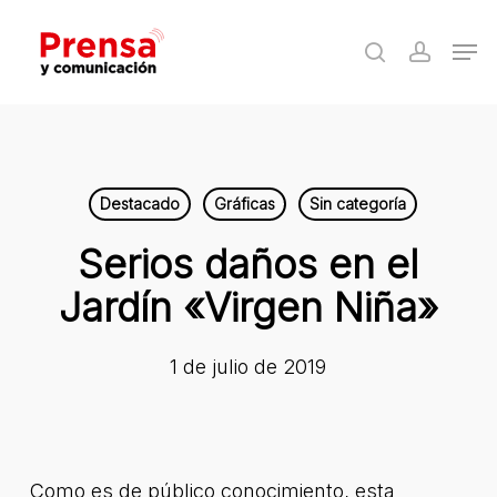
Skip
Men
to
search
accoun
Close
main
Menu
content
Destacado
Gráficas
Sin categoría
Serios daños en el
Jardín «Virgen Niña»
1 de julio de 2019
Como es de público conocimiento, esta