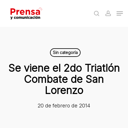
Skip
Men
to
search
accoun
Close
main
Menu
content
Sin categoría
Se viene el 2do Triatlón
Combate de San
Lorenzo
20 de febrero de 2014