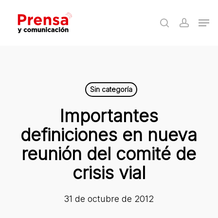
Skip
Men
to
search
accoun
Close
main
Menu
content
Sin categoría
Importantes
definiciones en nueva
reunión del comité de
crisis vial
31 de octubre de 2012