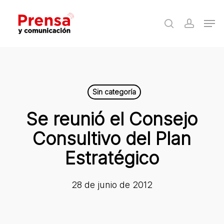
Skip
Men
to
search
accoun
Close
main
Menu
content
Sin categoría
Se reunió el Consejo
Consultivo del Plan
Estratégico
28 de junio de 2012