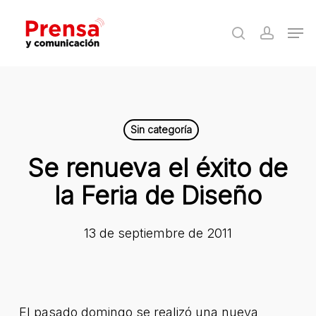
Skip
Men
to
search
accoun
Close
main
Menu
content
Sin categoría
Se renueva el éxito de
la Feria de Diseño
13 de septiembre de 2011
El pasado domingo se realizó una nueva