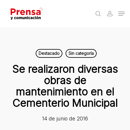
Skip
Men
to
search
accoun
Close
main
Menu
content
Destacado
Sin categoría
Se realizaron diversas
obras de
mantenimiento en el
Cementerio Municipal
14 de junio de 2016