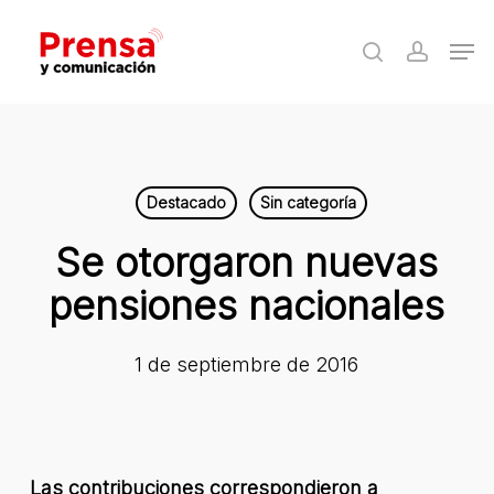
Skip
Men
to
search
accoun
Close
main
Menu
content
Destacado
Sin categoría
Se otorgaron nuevas
pensiones nacionales
1 de septiembre de 2016
Las contribuciones correspondieron a