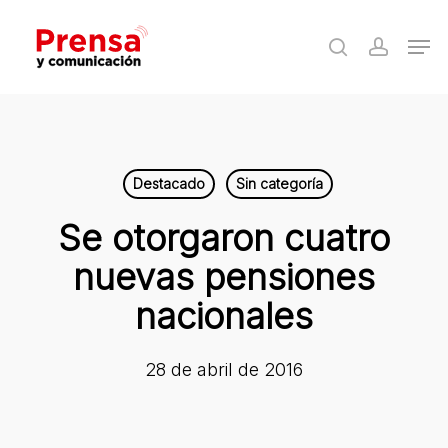
Skip
Men
to
search
accoun
Close
main
Menu
content
Destacado
Sin categoría
Se otorgaron cuatro
nuevas pensiones
nacionales
28 de abril de 2016