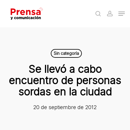
Skip
Men
to
search
accoun
Close
main
Menu
content
Sin categoría
Se llevó a cabo
encuentro de personas
sordas en la ciudad
20 de septiembre de 2012