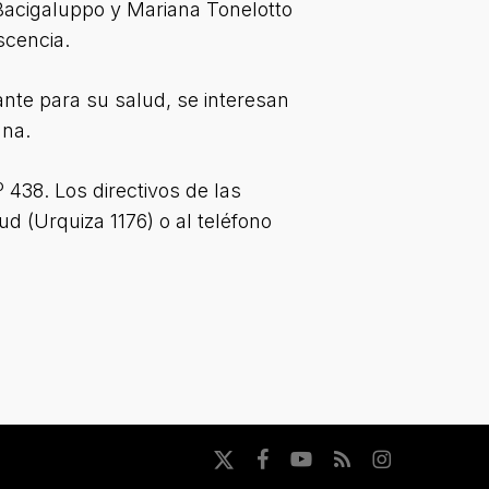
 Bacigaluppo y Mariana Tonelotto
scencia.
nte para su salud, se interesan
ana.
 438. Los directivos de las
ud (Urquiza 1176) o al teléfono
x-
facebook
youtube
RSS
instagram
twitter