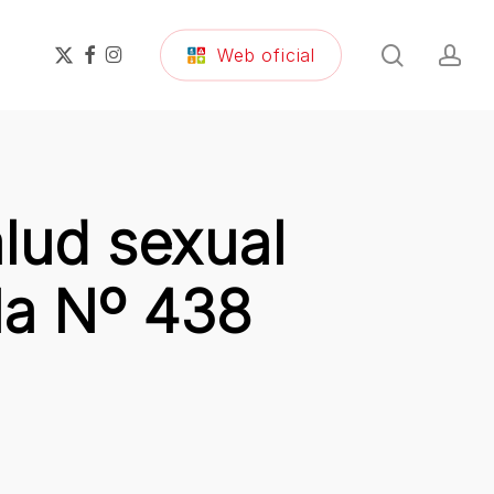
search
ac
x-
facebook
instagram
Web oficial
twitter
alud sexual
la Nº 438