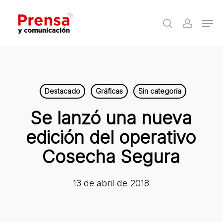
Skip
Men
to
search
accoun
Close
main
Menu
content
Destacado
Gráficas
Sin categoría
Se lanzó una nueva
edición del operativo
Cosecha Segura
13 de abril de 2018