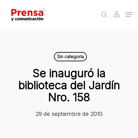
Skip
Men
to
search
accoun
Close
main
Menu
content
Sin categoría
Se inauguró la
biblioteca del Jardín
Nro. 158
29 de septiembre de 2010