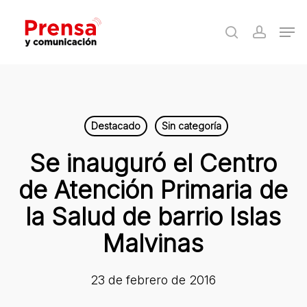
Skip
Men
to
search
accoun
Close
main
Menu
content
Destacado
Sin categoría
Se inauguró el Centro
de Atención Primaria de
la Salud de barrio Islas
Malvinas
23 de febrero de 2016