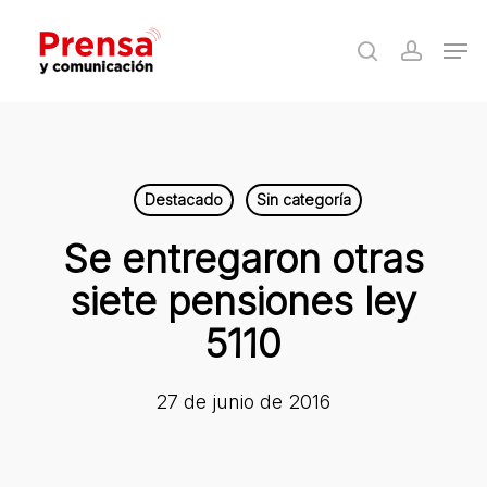
Skip
Men
to
search
accoun
Close
main
Menu
content
Destacado
Sin categoría
Se entregaron otras
siete pensiones ley
5110
27 de junio de 2016