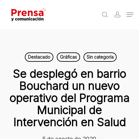
Skip
Men
to
search
accoun
Close
main
Menu
content
Destacado
Gráficas
Sin categoría
Se desplegó en barrio
Bouchard un nuevo
operativo del Programa
Municipal de
Intervención en Salud
5 de agosto de 2020