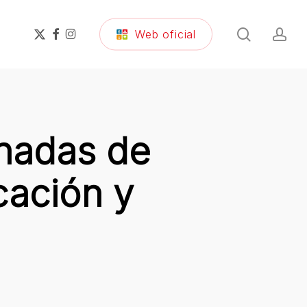
search
ac
x-
facebook
instagram
Web oficial
twitter
rnadas de
ación y