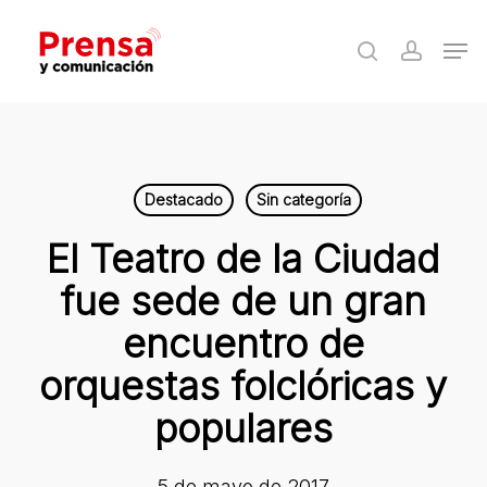
Skip
Men
to
search
accoun
Close
main
Menu
content
Destacado
Sin categoría
El Teatro de la Ciudad
fue sede de un gran
encuentro de
orquestas folclóricas y
populares
5 de mayo de 2017