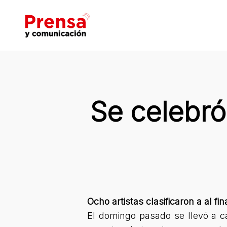
Skip
to
main
content
Hit enter to search or ESC to close
Se celebró
Ocho artistas clasificaron a al fi
El domingo pasado se llevó a c