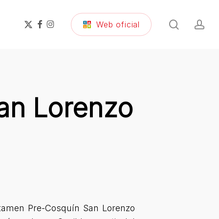
search
ac
x-
facebook
instagram
Web oficial
twitter
San Lorenzo
ertamen Pre-Cosquín San Lorenzo