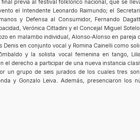
inal previa al festival folklórico nacional, que se lle
evento el Intendente Leonardo Raimundo; el Secretar
anos y Defensa al Consumidor, Fernando Dagatti;
acidad, Verónica Cittadini y el Concejal Miguel Sotelo
o en malambo individual, Alonso-Alonso en pareja de 
s Denis en conjunto vocal y Romina Cainelli como sol
Zimbaldo y la solista vocal femenina en tango, Lili
 el derecho a participar de una nueva instancia clasifi
or un grupo de seis jurados de los cuales tres son
onda y Gonzalo Leiva. Además, presenciaron los nú