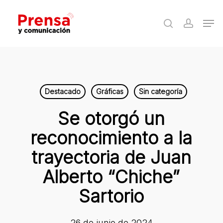
Skip
Men
to
search
accoun
Close
main
Menu
content
Destacado
Gráficas
Sin categoría
Se otorgó un
reconocimiento a la
trayectoria de Juan
Alberto “Chiche”
Sartorio
26 de junio de 2024