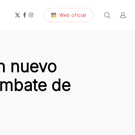
search
ac
x-
facebook
instagram
Web oficial
twitter
un nuevo
combate de