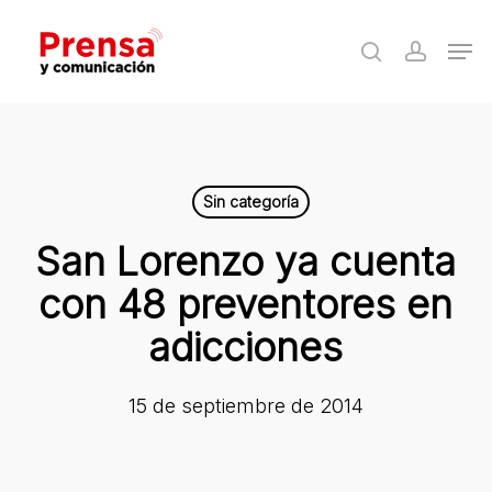
Skip
Men
to
search
accoun
Close
main
Menu
content
Sin categoría
San Lorenzo ya cuenta
con 48 preventores en
adicciones
15 de septiembre de 2014