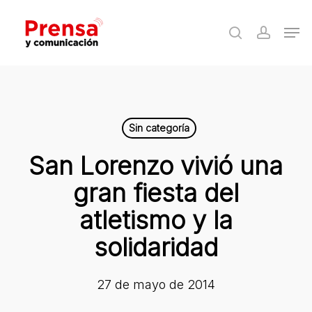
Skip
Men
to
search
accoun
Close
main
Menu
content
Sin categoría
San Lorenzo vivió una
gran fiesta del
atletismo y la
solidaridad
27 de mayo de 2014