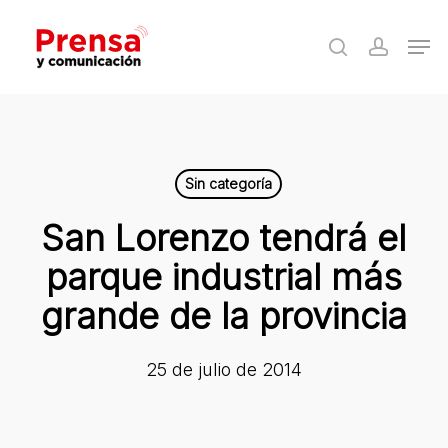
Skip
Men
to
search
accoun
Close
main
Menu
content
Sin categoría
San Lorenzo tendrá el
parque industrial más
grande de la provincia
25 de julio de 2014