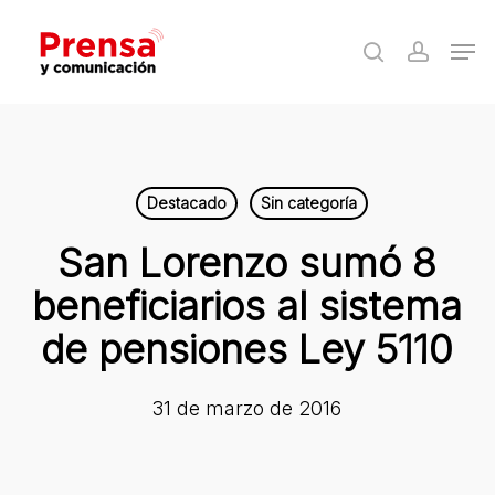
Skip
Men
to
search
accoun
Close
main
Menu
content
Destacado
Sin categoría
San Lorenzo sumó 8
beneficiarios al sistema
de pensiones Ley 5110
31 de marzo de 2016