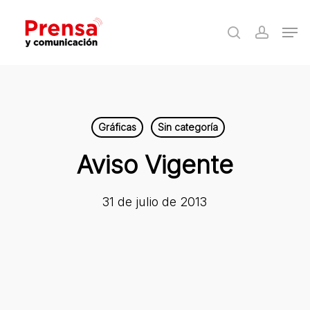
Skip
Men
to
search
accoun
Close
main
Menu
content
Gráficas
Sin categoría
Aviso Vigente
31 de julio de 2013