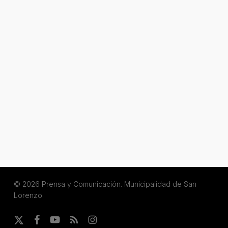
© 2026 Prensa y Comunicación. Municipalidad de San
Lorenzo.
x-
facebook
youtube
RSS
instagram