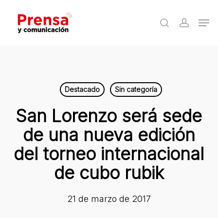
Skip
Men
to
search
accoun
Close
main
Menu
content
Destacado
Sin categoría
San Lorenzo será sede
de una nueva edición
del torneo internacional
de cubo rubik
21 de marzo de 2017