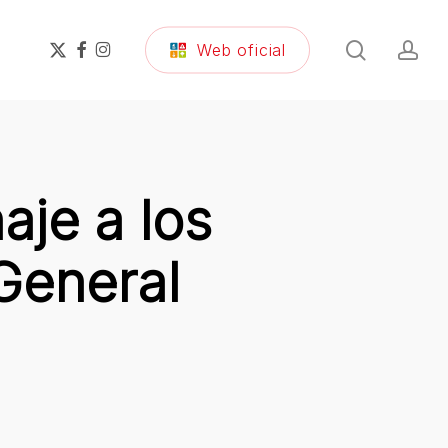
search
ac
x-
facebook
instagram
Web oficial
twitter
aje a los
General