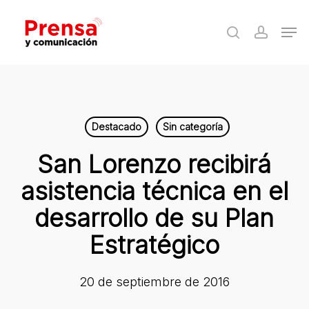
Skip
Men
to
search
accoun
Close
main
Menu
content
Destacado
Sin categoría
San Lorenzo recibirá
asistencia técnica en el
desarrollo de su Plan
Estratégico
20 de septiembre de 2016