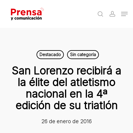
Skip
Men
to
search
accoun
Close
main
Menu
content
Destacado
Sin categoría
San Lorenzo recibirá a
la élite del atletismo
nacional en la 4ª
edición de su triatlón
26 de enero de 2016