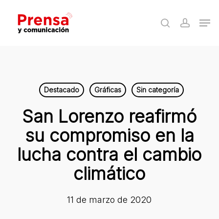
Skip
Men
to
search
accoun
Close
main
Menu
content
Destacado
Gráficas
Sin categoría
San Lorenzo reafirmó
su compromiso en la
lucha contra el cambio
climático
11 de marzo de 2020