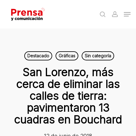
Skip
Men
to
search
accoun
Close
main
Menu
content
Destacado
Gráficas
Sin categoría
San Lorenzo, más
cerca de eliminar las
calles de tierra:
pavimentaron 13
cuadras en Bouchard
12 de junio de 2018