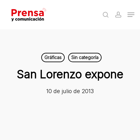
Skip
Men
to
search
accoun
Close
main
Menu
content
Gráficas
Sin categoría
San Lorenzo expone
10 de julio de 2013