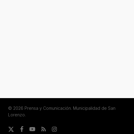
© 2026 Prensa y Comunicación. Municipalidad de San
Lorenzo.
x-
facebook
youtube
RSS
instagram