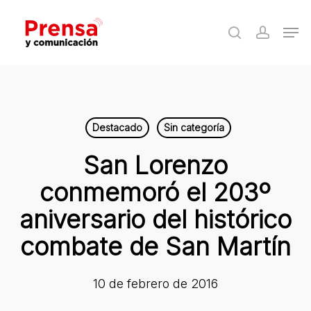
Skip
Men
to
search
accoun
Close
main
Menu
content
Destacado
Sin categoría
San Lorenzo
conmemoró el 203º
aniversario del histórico
combate de San Martín
10 de febrero de 2016