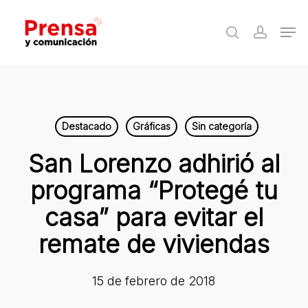
Skip
Men
to
search
accoun
Close
main
Menu
content
Destacado
Gráficas
Sin categoría
San Lorenzo adhirió al
programa “Protegé tu
casa” para evitar el
remate de viviendas
15 de febrero de 2018