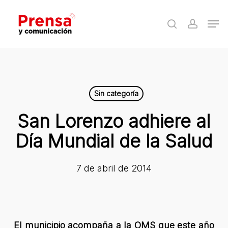
Skip
Men
to
search
accoun
Close
main
Menu
content
Sin categoría
San Lorenzo adhiere al
Día Mundial de la Salud
7 de abril de 2014
El municipio acompaña a la OMS que este año