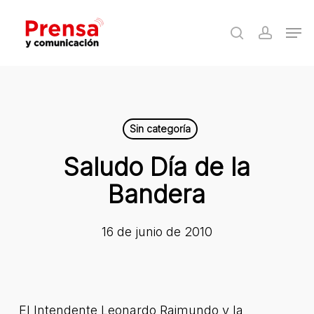
Skip
Men
to
search
accoun
Close
main
Menu
content
Sin categoría
Saludo Día de la
Bandera
16 de junio de 2010
El Intendente Leonardo Raimundo y la