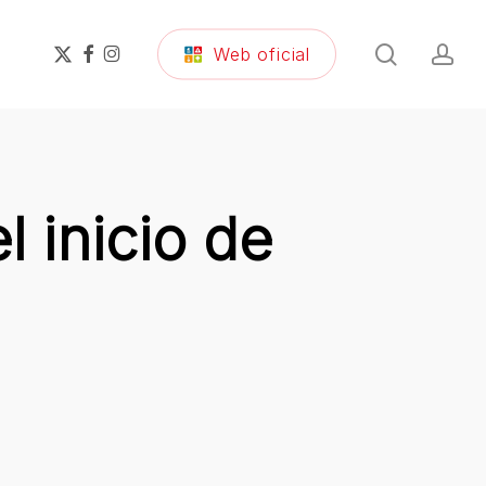
search
ac
x-
facebook
instagram
Web oficial
twitter
 inicio de