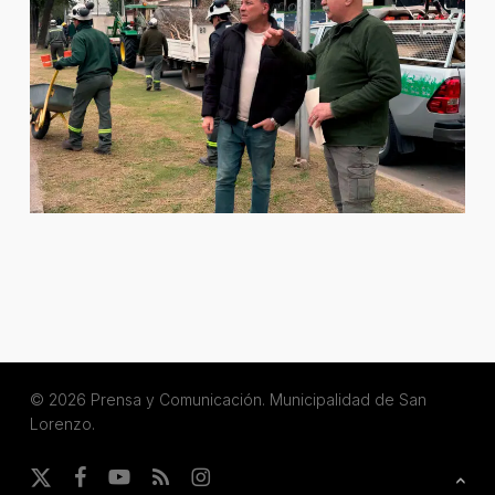
© 2026 Prensa y Comunicación. Municipalidad de San
Lorenzo.
x-
facebook
youtube
RSS
instagram