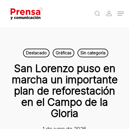
Skip
Men
to
search
accoun
Close
main
Menu
content
Destacado
Gráficas
Sin categoría
San Lorenzo puso en
marcha un importante
plan de reforestación
en el Campo de la
Gloria
1 de junio de 2026