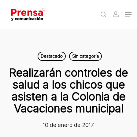
Skip
Men
to
search
accoun
Close
main
Menu
content
Destacado
Sin categoría
Realizarán controles de
salud a los chicos que
asisten a la Colonia de
Vacaciones municipal
10 de enero de 2017