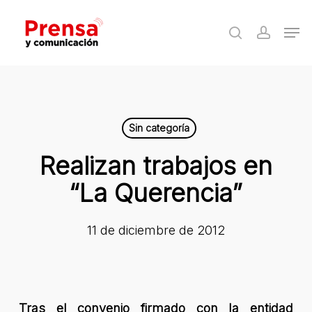
Skip
Men
to
search
accoun
Close
main
Menu
content
Sin categoría
Realizan trabajos en
“La Querencia”
11 de diciembre de 2012
Tras el convenio firmado con la entidad