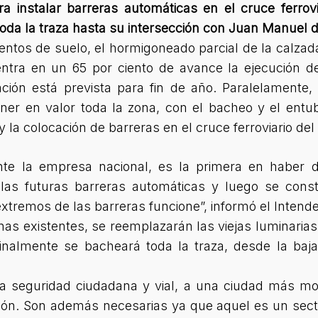
a instalar barreras automáticas en el cruce ferrov
oda la traza hasta su intersección con Juan Manuel 
ntos de suelo, el hormigoneado parcial de la calzad
entra en un 65 por ciento de avance la ejecución de
ación está prevista para fin de año. Paralelamente,
r en valor toda la zona, con el bacheo y el entuba
 la colocación de barreras en el cruce ferroviario de
nte la empresa nacional, es la primera en haber d
las futuras barreras automáticas y luego se const
extremos de las barreras funcione”, informó el Inten
s existentes, se reemplazarán las viejas luminarias
inalmente se bacheará toda la traza, desde la baj
a seguridad ciudadana y vial, a una ciudad más m
ión. Son además necesarias ya que aquel es un sect