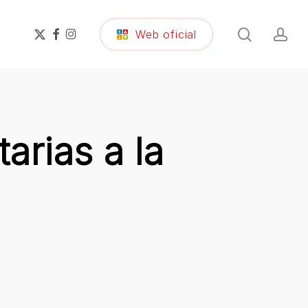
search
ac
x-
facebook
instagram
Web oficial
twitter
arias a la