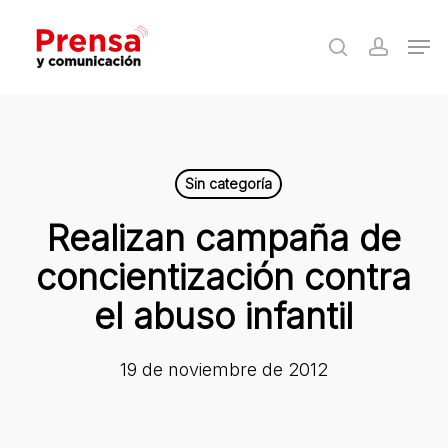
Skip
Men
to
search
accoun
Close
main
Menu
content
Sin categoría
Realizan campaña de
concientización contra
el abuso infantil
19 de noviembre de 2012