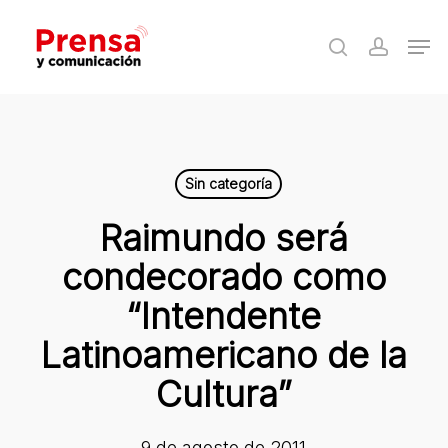
Skip
Men
to
search
accoun
Close
main
Menu
content
Sin categoría
Raimundo será
condecorado como
“Intendente
Latinoamericano de la
Cultura”
9 de agosto de 2011