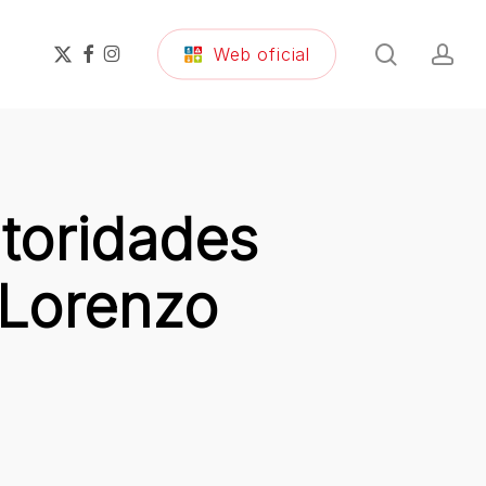
search
ac
x-
facebook
instagram
Web oficial
twitter
toridades
n Lorenzo