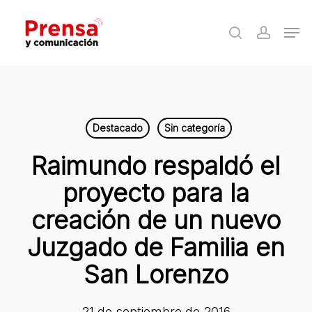
Skip
Men
to
search
accoun
Close
main
Menu
content
Destacado
Sin categoría
Raimundo respaldó el
proyecto para la
creación de un nuevo
Juzgado de Familia en
San Lorenzo
21 de septiembre de 2016