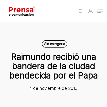
Skip
Men
to
search
accoun
Close
main
Menu
content
Sin categoría
Raimundo recibió una
bandera de la ciudad
bendecida por el Papa
4 de noviembre de 2013