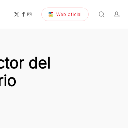
search
ac
x-
facebook
instagram
Web oficial
twitter
ctor del
rio