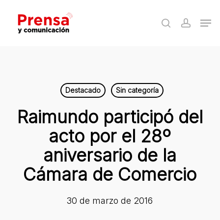
Skip
Men
to
search
accoun
Close
main
Menu
content
Destacado
Sin categoría
Raimundo participó del
acto por el 28º
aniversario de la
Cámara de Comercio
30 de marzo de 2016