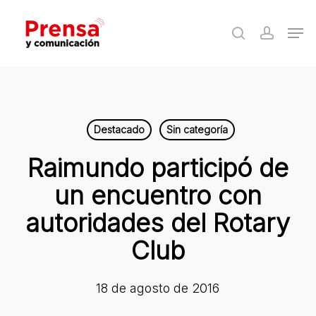
Skip
Men
to
search
accoun
Close
main
Menu
content
Destacado
Sin categoría
Raimundo participó de
un encuentro con
autoridades del Rotary
Club
18 de agosto de 2016